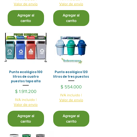
Valor de envío
Valor de envío
Agregar al
Agregar al
carrito
carrito
Punto ecológico 100
Punto ecológico 120
litros de cuatro
litros de tres puestos
puestos tapa alta
Precio
$ 554.000
Precio
$ 1.911.200
IVA incluido
|
IVA incluido
|
Valor de envío
Valor de envío
Agregar al
Agregar al
carrito
carrito