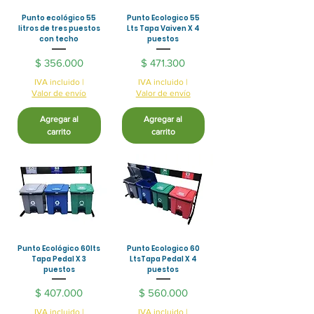
Punto ecológico 55
Punto Ecologico 55
litros de tres puestos
Lts Tapa Vaiven X 4
con techo
puestos
Precio
Precio
$ 356.000
$ 471.300
IVA incluido
|
IVA incluido
|
Valor de envío
Valor de envío
Agregar al
Agregar al
carrito
carrito
Punto Ecológico 60lts
Punto Ecologico 60
Tapa Pedal X 3
LtsTapa Pedal X 4
puestos
puestos
Precio
Precio
$ 407.000
$ 560.000
IVA incluido
|
IVA incluido
|