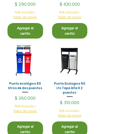
Precio
Precio
$ 290.000
$ 430.000
IVA incluido
|
IVA incluido
|
Valor de envío
Valor de envío
Agregar al
Agregar al
carrito
carrito
Punto ecológico 50
Punto Ecologico 50
litros de dos puestos
Lts Tapa Alta X 2
puestos
Precio
$ 260.000
Precio
$ 310.000
IVA incluido
|
IVA incluido
|
Valor de envío
Valor de envío
Agregar al
Agregar al
carrito
carrito