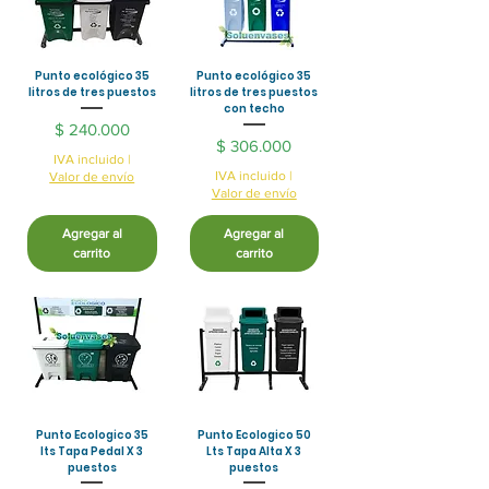
Punto ecológico 35
Punto ecológico 35
litros de tres puestos
litros de tres puestos
con techo
Precio
$ 240.000
Precio
$ 306.000
IVA incluido
|
IVA incluido
|
Valor de envío
Valor de envío
Agregar al
Agregar al
carrito
carrito
Punto Ecologico 35
Punto Ecologico 50
lts Tapa Pedal X 3
Lts Tapa Alta X 3
puestos
puestos