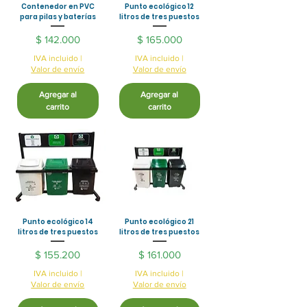
Contenedor en PVC
Punto ecológico 12
para pilas y baterías
litros de tres puestos
Precio
Precio
$ 142.000
$ 165.000
IVA incluido
|
IVA incluido
|
Valor de envío
Valor de envío
Agregar al
Agregar al
carrito
carrito
Punto ecológico 14
Punto ecológico 21
litros de tres puestos
litros de tres puestos
Precio
Precio
$ 155.200
$ 161.000
IVA incluido
|
IVA incluido
|
Valor de envío
Valor de envío