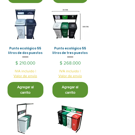
Punto ecológico 55
Punto ecológico 55
litros de dos puestos
litros de tres puestos
Precio
Precio
$ 210.000
$ 268.000
IVA incluido
|
IVA incluido
|
Valor de envío
Valor de envío
Agregar al
Agregar al
carrito
carrito