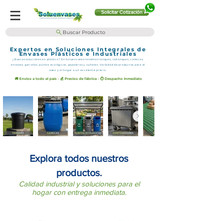
Solicitar Cotización
Buscar Producto
Expertos en Soluciones Integrales de
Envases Plásticos e Industriales
¿Buscas soluciones en plástico? En Soluenvases tenemos tanques, isotanques, canecas,
envases, garrafas, puntos ecológicos, papeleras y cuñetes. Variedad de productos para el
aseo y el hogar a un excelente precio.
🚚 Envíos a todo el país - 💰 Precios de fábrica - ⏱️ Despacho Inmediato
Explora todos nuestros
productos.
Calidad industrial y soluciones para el
hogar con entrega inmediata.