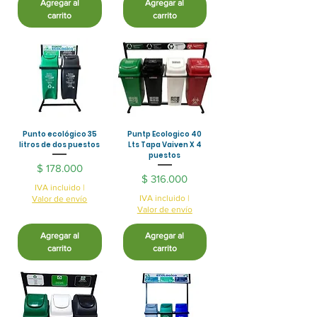
Agregar al
Agregar al
carrito
carrito
Punto ecológico 35
Puntp Ecologico 40
litros de dos puestos
Lts Tapa Vaiven X 4
puestos
Precio
$ 178.000
Precio
$ 316.000
IVA incluido
|
IVA incluido
|
Valor de envío
Valor de envío
Agregar al
Agregar al
carrito
carrito