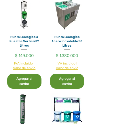
Punto Ecológico 3
Punto Ecológico
Puestos Vertical 12
Acero Inoxidable 110
Litros
Litros
Precio
Precio
$ 149.000
$ 1.380.000
IVA incluido
|
IVA incluido
|
Valor de envío
Valor de envío
Agregar al
Agregar al
carrito
carrito