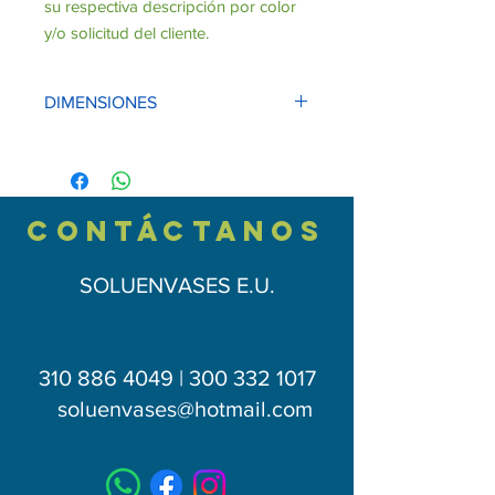
su respectiva descripción por color
y/o solicitud del cliente.
DIMENSIONES
DIMENSIONES ESTRUCTURA: ANCHO
190CM, FONDO 60CM, ALTO 140CM.
contÁctAnos
SOLUENVASES E.U.
310 886 4049 | 300 332 1017
soluenvases
@hotmail.com