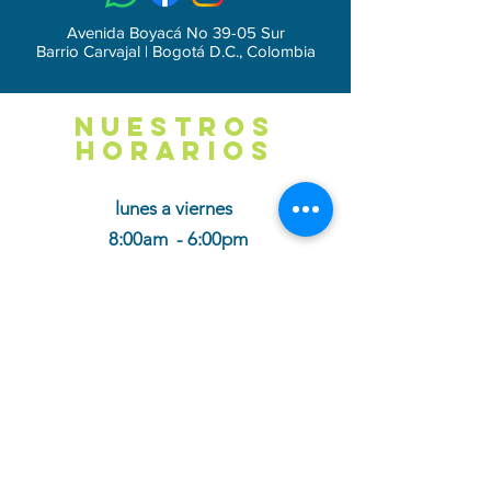
Avenida Boyacá No 39-05 Sur
Barrio Carvajal | Bogotá D.C., Colombia
NUESTROS
HORARIOS
lunes a viernes
8:00am - 6:00pm
Sábados
8:00 am - 1:30pm
cotiza