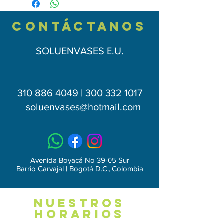
Material: Polietileno de Alta Densidad
protección rayos UV no se decoloran
contÁctAnos
ni se cristalizan, apta para trabajo
pesado e intemperie.
SOLUENVASES E.U.
310 886 4049 | 300 332 1017
soluenvases
@hotmail.com
Avenida Boyacá No 39-05 Sur
Barrio Carvajal | Bogotá D.C., Colombia
NUESTROS
HORARIOS