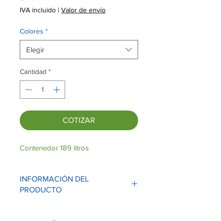
IVA incluido
|
Valor de envío
Colores
*
Elegir
Cantidad
*
COTIZAR
Contenedor 189 litros
INFORMACIÓN DEL
PRODUCTO
Dimensiones: 72.4cm (Largo) x 59.4cm
(Ancho) x 92.7cm (Alto)