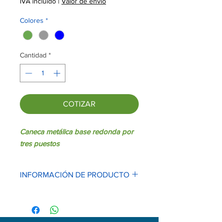
IVA incluido
|
Valor de envío
Colores
*
Cantidad
*
COTIZAR
Caneca metálica base redonda por
tres puestos
INFORMACIÓN DE PRODUCTO
Dimensiones: 30cm (alto) X 29cm
(diámetro).
Material: estructura metálica CR,