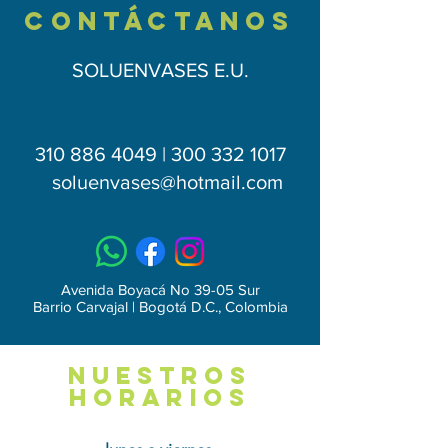
calibre 22, pintura electrostatica,
contÁctAnos
marcación en vinilo, portacandado
zincado, botón para manipulación.
SOLUENVASES E.U.
310 886 4049 | 300 332 1017
soluenvases
@hotmail.com
Avenida Boyacá No 39-05 Sur
Barrio Carvajal | Bogotá D.C., Colombia
NUESTROS
HORARIOS