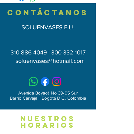
(ancho) X 28cm (Largo)
Material: polietileno
contÁctAnos
SOLUENVASES E.U.
310 886 4049 | 300 332 1017
soluenvases
@hotmail.com
Avenida Boyacá No 39-05 Sur
Barrio Carvajal | Bogotá D.C., Colombia
NUESTROS
HORARIOS