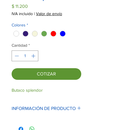
Precio
$ 11.200
IVA incluido
|
Valor de envío
Colores
*
Cantidad
*
COTIZAR
Butaco splendor
INFORMACIÓN DE PRODUCTO
PESO: 0.86Kg
Dimensiones: 44cm (alto) X 28cm